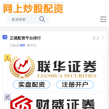
正规配资平台排行
更多
已收录
999
+家平台