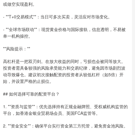
或做空实现盈利。
- **T+0交易模式**：当日可多次买卖，灵活应对市场变化。
- **全球市场联动**：现货黄金价格与国际接轨，信息透明，不易被
单一机构操控。
**风险提示：**
高杠杆是一把双刃剑。在放大收益的同时，亏损也会被同等放大。
投资者需具备较强的风险承受能力和交易纪律，避免因市场剧烈波
动导致爆仓。建议初次接触配资的投资者从较低杠杆（如5倍）开
始，并设置严格的止损位。
## 如何选择可靠的配资平台？
1. **资质与监管**：优先选择持有正规金融牌照、受权威机构监管的
平台，如香港金银业贸易场会员、英国FCA监管等。
2. **资金安全**：确保平台实行资金第三方托管，避免资金池风险。