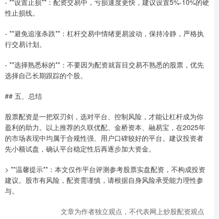
- **设置止损**：配资交易中，亏损速度更快，建议设置5%-10%的硬
性止损线。
- **避免追涨杀跌**：杠杆交易中情绪更易波动，保持冷静，严格执
行交易计划。
- **选择熟悉标的**：不要因为配资就盲目交易不熟悉的股票，优先
选择自己长期跟踪的个股。
## 五、总结
股票配资是一把双刃剑，选对平台、控制风险，才能让杠杆成为你
盈利的助力。以上推荐的久联优配、金桥资本、融易宝，在2025年
的市场表现中均属于合规性强、用户口碑较好的平台。建议投资者
先小额试盘，确认平台稳定性后再逐步加大资金。
> **温馨提示**：本文仅作平台评测参考股票实盘配资，不构成投资
建议。股市有风险，配资需谨慎，请根据自身风险承受能力理性参
与。
文章为作者独立观点，不代表网上炒股配资观点