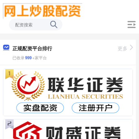
正规配资平台排行
更多
已收录
999
+家平台