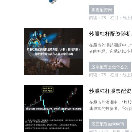
实盘配资网
阅读：
78
栏目：
线上
在股市的潮起潮落中，
者的神经。它承诺以小额
股票配资是做什么的
阅读：
75
栏目：
线上
在股市的浪潮中，“炒股
速致富的投资者。它们承
股票配资如何申请
阅读：
117
栏目：
网