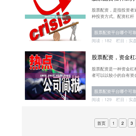
股票配资，是指投资者
种投资方式。配资杠杆，
股票配资平台哪个可
阅读：
182
栏目：
实
股票配资，资金杠
股票配资是一种资金杠
者可以以较小的自有资金
股票配资平台哪个可
阅读：
129
栏目：
实
首页
1
2
3