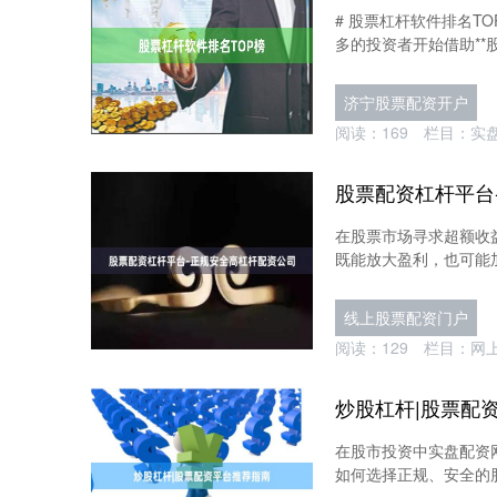
# 股票杠杆软件排名T
多的投资者开始借助**股
济宁股票配资开户
阅读：
169
栏目：
实
股票配资杠杆平台
在股票市场寻求超额收
既能放大盈利，也可能加
线上股票配资门户
阅读：
129
栏目：
网
炒股杠杆|股票配
在股市投资中实盘配资
如何选择正规、安全的股