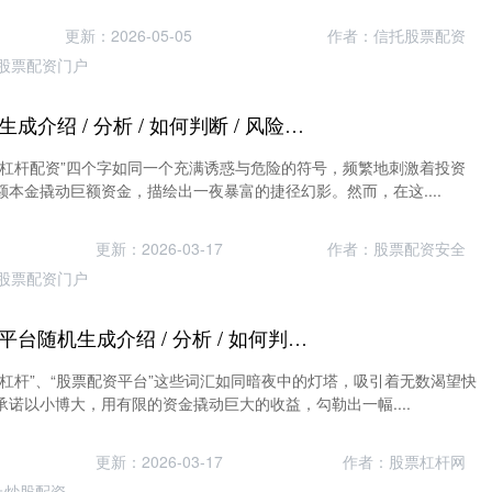
更新：2026-05-05
作者：信托股票配资
股票配资门户
炒股杠杆配资随机生成介绍 / 分析 / 如何判断 / 风险适合网站发布不超30字的标题
“杠杆配资”四个字如同一个充满诱惑与危险的符号，频繁地刺激着投资
本金撬动巨额资金，描绘出一夜暴富的捷径幻影。然而，在这....
更新：2026-03-17
作者：股票配资安全
股票配资门户
炒股杠杆股票配资平台随机生成介绍 / 分析 / 如何判断 / 风险适合网站发布不超30字的标题
杠杆”、“股票配资平台”这些词汇如同暗夜中的灯塔，吸引着无数渴望快
诺以小博大，用有限的资金撬动巨大的收益，勾勒出一幅....
更新：2026-03-17
作者：股票杠杆网
上炒股配资