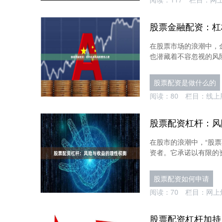
股票金融配资：杠
在股票市场的浪潮中，
也潜藏着不容忽视的风险
股票配资是做什么的
阅读：
80
栏目：
线上
股票配资杠杆：风
在股市的浪潮中，“股
资者。它承诺以有限的资
股票配资如何申请
阅读：
70
栏目：
网上
股票配资杠杆加持